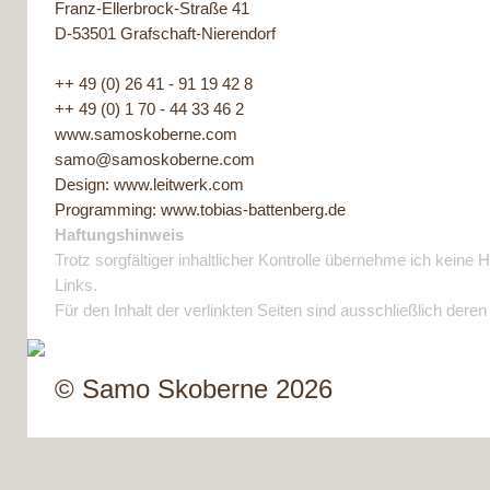
Franz-Ellerbrock-Straße 41
D-53501 Grafschaft-Nierendorf
++ 49 (0) 26 41 - 91 19 42 8
++ 49 (0) 1 70 - 44 33 46 2
www.samoskoberne.com
samo@samoskoberne.com
Design:
www.leitwerk.com
Programming:
www.tobias-battenberg.de
Haftungshinweis
Trotz sorgfältiger inhaltlicher Kontrolle übernehme ich keine H
Links.
Für den Inhalt der verlinkten Seiten sind ausschließlich deren
© Samo Skoberne 2026